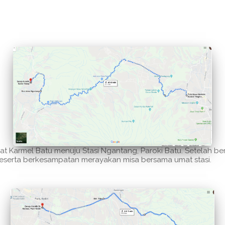
at Karmel Batu menuju Stasi Ngantang, Paroki Batu. Setelah berj
peserta berkesampatan merayakan misa bersama umat stasi.