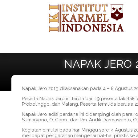
NAPAK JERO 20
Napak Jero
2019 dilaksanakan pada 4 – 8 Agustus 2019
Peserta Napak Jero ini terdiri dari 19 peserta laki-l
Probolinggo, dan Malang. Peserta termuda berusia 22
Napak Jero edisi perdana ini didampingi oleh para ro
Sumaryono, O. Carm., dan Rm. Andik Darmawanto, O.
Kegiatan dimulai pada hari Minggu sore, 4 Agustus 201
mendapat pengarahan mengenai hal-hal praktis sel