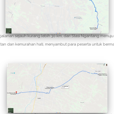
anan sejauh kurang lebih 30 km, dari Stasi Ngantang menuju Ger
tan dan kemurahan hati, menyambut para peserta untuk bermal