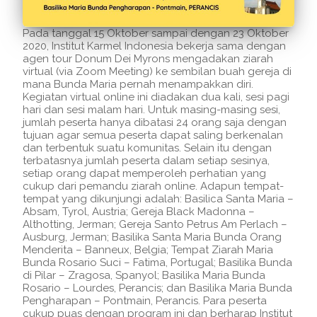
Pada tanggal 15 Oktober sampai dengan 23 Oktober
2020, Institut Karmel Indonesia bekerja sama dengan
agen tour Donum Dei Myrons mengadakan ziarah
virtual (via Zoom Meeting) ke sembilan buah gereja di
mana Bunda Maria pernah menampakkan diri.
Kegiatan virtual online ini diadakan dua kali, sesi pagi
hari dan sesi malam hari. Untuk masing-masing sesi,
jumlah peserta hanya dibatasi 24 orang saja dengan
tujuan agar semua peserta dapat saling berkenalan
dan terbentuk suatu komunitas. Selain itu dengan
terbatasnya jumlah peserta dalam setiap sesinya,
setiap orang dapat memperoleh perhatian yang
cukup dari pemandu ziarah online. Adapun tempat-
tempat yang dikunjungi adalah: Basilica Santa Maria –
Absam, Tyrol, Austria; Gereja Black Madonna –
Althotting, Jerman; Gereja Santo Petrus Am Perlach –
Ausburg, Jerman; Basilika Santa Maria Bunda Orang
Menderita – Banneux, Belgia; Tempat Ziarah Maria
Bunda Rosario Suci – Fatima, Portugal; Basilika Bunda
di Pilar – Zragosa, Spanyol; Basilika Maria Bunda
Rosario – Lourdes, Perancis; dan Basilika Maria Bunda
Pengharapan – Pontmain, Perancis. Para peserta
cukup puas dengan program ini dan berharap Institut