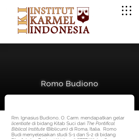
Romo Budiono
Rm. Ignasius Budiono, O. Carm. mendapatkan gelar
licentiate
di bidang Kitab Suci dari
The Pontifical
Biblical Institute
(Biblicum) di Roma, Italia. Romo
Budi menyelesaikan studi S-1 dan S-2 di bidang